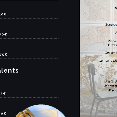
50€
.70€
.75€
alents
75€
50€