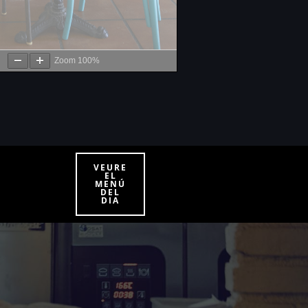
Zoom
100%
VEURE
EL
MENÚ
DEL
DIA