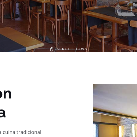
SCROLL DOWN
on
a
a cuina tradicional