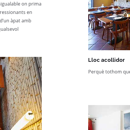
nigualable on prima
pressionants en
r d’un àpat amb
qualsevol
Lloc acollidor
Perquè tothom que 