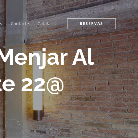
s
Contacte
Català
RESERVAS
Menjar Al
te 22@