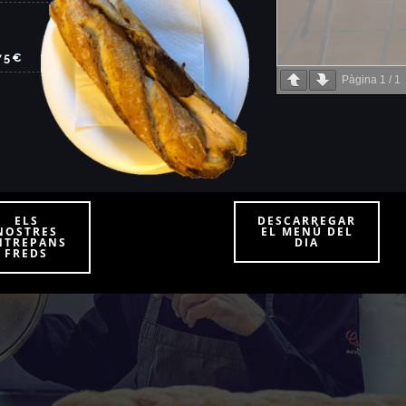
75€
Pàgina
1
/
1
ELS
DESCARREGAR
NOSTRES
EL MENÚ DEL
NTREPANS
DIA
FREDS