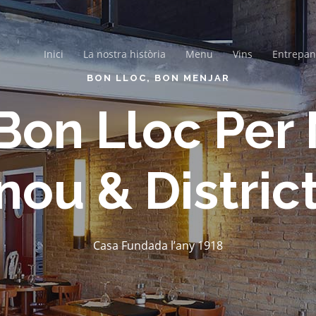
Inici
La nostra història
Menu
Vins
Entrepan
BON LLOC, BON MENJAR
Bon Lloc Per 
nou & Distric
Casa Fundada l’any 1918